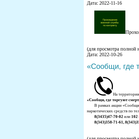
Дата: 2022-11-16
Прохо
(для просмотра полной 
Дата: 2022-10-26
«Сообщи, где 
На территории
«Сообщи, где торгуют смер
В рамках акции «Сообщи,
наркотических средств по те
8(3435)47-70-02
или
102
8(343)358-71-61, 8(343)3
(для просмотра полной 