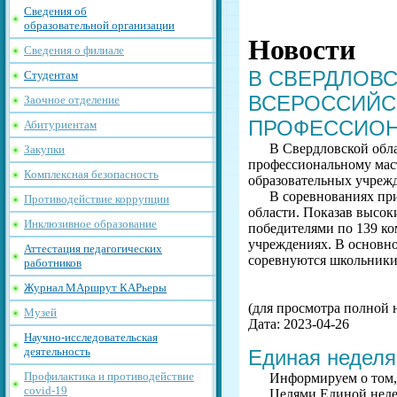
Сведения об
образовательной организации
Новости
Сведения о филиале
В СВЕРДЛОВ
Студентам
ВСЕРОССИЙС
Заочное отделение
ПРОФЕССИОН
Абитуриентам
В Свердловской обл
Закупки
профессиональному маст
Комплексная безопасность
образовательных учрежд
В соревнованиях при
Противодействие коррупции
области. Показав высок
Инклюзивное образование
победителями по 139 ко
учреждениях. В основн
Аттестация педагогических
соревнуются школьники,
работников
Журнал МАршрут КАРьеры
(для просмотра полной 
Музей
Дата: 2023-04-26
Научно-исследовательская
деятельность
Единая неделя
Профилактика и противодействие
Информируем о том, 
covid-19
Целями Единой неде